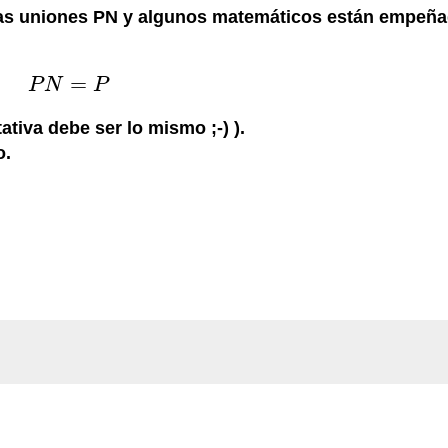
 las uniones PN y algunos matemáticos están empeñ
=
P
N
P
P
N
=
P
tiva debe ser lo mismo ;-) ).
o.