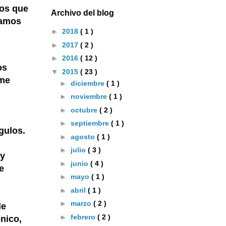
mos que
Archivo del blog
iamos
►
2018
( 1 )
►
2017
( 2 )
►
2016
( 12 )
os
▼
2015
( 23 )
 me
►
diciembre
( 1 )
►
noviembre
( 1 )
►
octubre
( 2 )
►
septiembre
( 1 )
gulos.
►
agosto
( 1 )
►
julio
( 3 )
 y
►
junio
( 4 )
e
►
mayo
( 1 )
►
abril
( 1 )
►
marzo
( 2 )
de
►
febrero
( 2 )
nico,