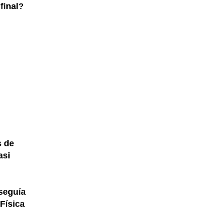
 final?
s de
asi
seguía
Física