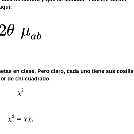
aquí:
2
θ
μ
2
θ
μ
a
b
a
b
hetas en clase. Pero claro, cada uno tiene sus cosilla
lor de chi-cuadrado
2
χ
χ
2
2
=
,
χ
χ
χ
χ
2
=
χ
χ
,