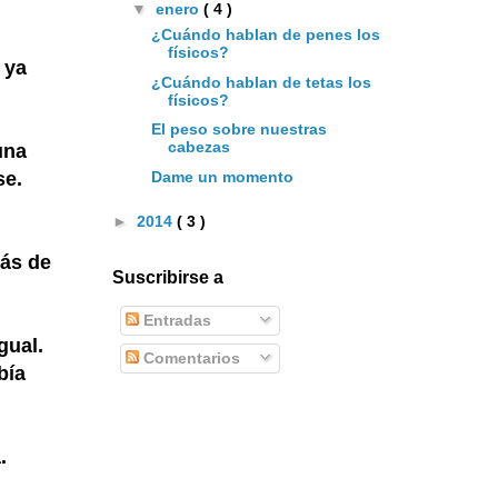
▼
enero
( 4 )
¿Cuándo hablan de penes los
físicos?
 ya
¿Cuándo hablan de tetas los
físicos?
El peso sobre nuestras
cabezas
una
Dame un momento
se.
►
2014
( 3 )
más de
Suscribirse a
Entradas
gual.
Comentarios
bía
a.