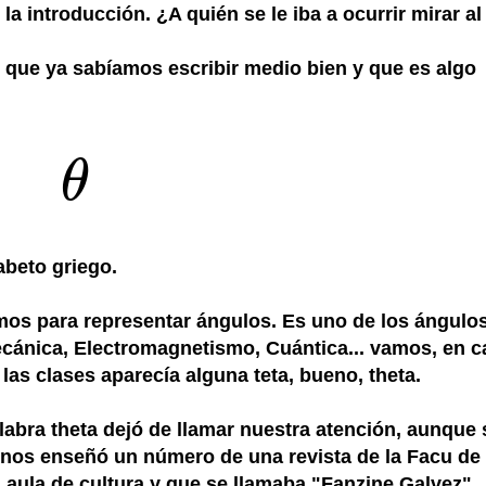
la introducción. ¿A quién se le iba a ocurrir mirar al
 que ya sabíamos escribir medio bien y que es algo
θ
θ
fabeto griego.
amos para representar ángulos. Es uno de los ángulo
cánica, Electromagnetismo, Cuántica... vamos, en c
 las clases aparecía alguna teta, bueno, theta.
abra theta dejó de llamar nuestra atención, aunque 
os enseñó un número de una revista de la Facu de 
el aula de cultura y que se llamaba "Fanzine Galvez"