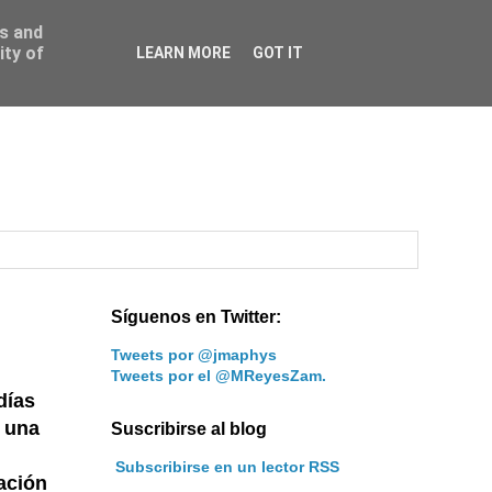
ss and
ity of
LEARN MORE
GOT IT
Síguenos en Twitter:
Tweets por @jmaphys
Tweets por el @MReyesZam.
días
ó una
Suscribirse al blog
Subscribirse en un lector RSS
ación