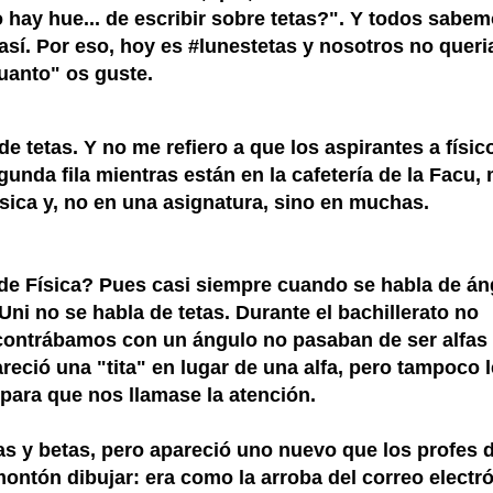
 hay hue... de escribir sobre tetas?". Y todos sabe
 así. Por eso, hoy es #lunestetas y nosotros no quer
uanto" os guste.
e tetas. Y no me refiero a que los aspirantes a físic
egunda fila mientras están en la cafetería de la Facu,
Física y, no en una asignatura, sino en muchas.
 de Física? Pues casi siempre cuando se habla de án
 Uni no se habla de tetas. Durante el bachillerato no
ontrábamos con un ángulo no pasaban de ser alfas
eció una "tita" en lugar de una alfa, pero tampoco l
para que nos llamase la atención.
as y betas, pero apareció uno nuevo que los profes 
ontón dibujar: era como la arroba del correo electró