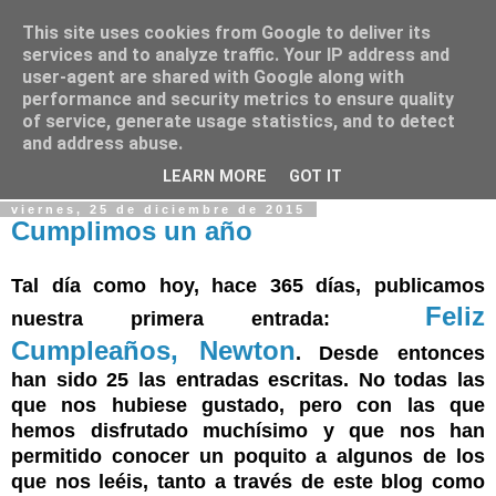
This site uses cookies from Google to deliver its
Cuadernos de Física
services and to analyze traffic. Your IP address and
user-agent are shared with Google along with
performance and security metrics to ensure quality
Física, física y más física
of service, generate usage statistics, and to detect
and address abuse.
▼
LEARN MORE
GOT IT
viernes, 25 de diciembre de 2015
Cumplimos un año
Tal día como hoy, hace 365 días, publicamos
Feliz
nuestra primera entrada:
Cumpleaños, Newton
. Desde entonces
han sido 25 las entradas escritas. No todas las
que nos hubiese gustado, pero con las que
hemos disfrutado muchísimo y que nos han
permitido conocer un poquito a algunos de los
que nos leéis, tanto a través de este blog como