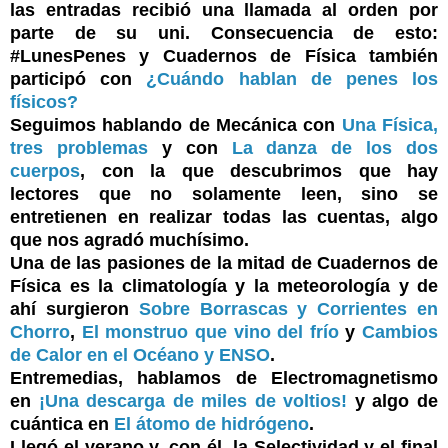
las entradas recibió una llamada al orden por
parte de su uni. Consecuencia de esto:
#LunesPenes y
Cuadernos de Física
también
participó con
¿Cuándo hablan de penes los
físicos?
Seguimos hablando de Mecánica con
Una Física,
tres problemas
y con
La danza de los dos
cuerpos
, con la que descubrimos que hay
lectores que no solamente leen, sino se
entretienen en realizar todas las cuentas, algo
que nos agradó muchísimo.
Una de las pasiones de la mitad de Cuadernos de
Física es la climatología y la meteorología y de
ahí surgieron
Sobre Borrascas y Corrientes en
Chorro
,
El monstruo que vino del frío
y
Cambios
de Calor en el Océano y ENSO
.
Entremedias, hablamos de Electromagnetismo
en
¡Una descarga de miles de voltios!
y algo de
cuántica en
El átomo de hidrógeno
.
Llegó el verano y, con él, la Selectividad y el final